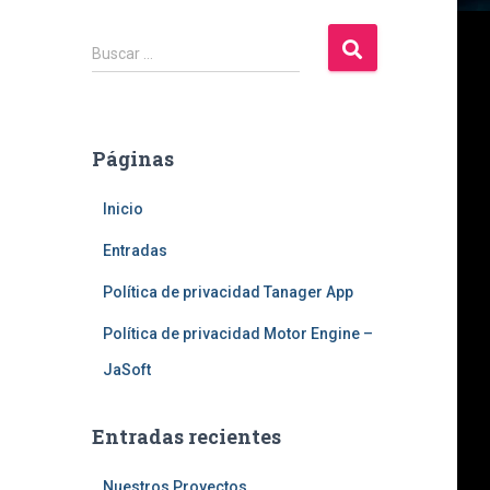
B
Buscar …
u
s
c
a
Páginas
r
:
Inicio
Entradas
Política de privacidad Tanager App
Política de privacidad Motor Engine –
JaSoft
Entradas recientes
Nuestros Proyectos